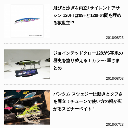
飛びと泳ぎを両立｢サイレントアサ
シン 120F｣は99Fと129Fの間を埋め
る救世主!?
2018/08/23
ジョインテッドクロー128がS字系の
歴史を塗り替える！カラー･重さま
とめ
2018/08/03
バンタム スウェジーは動きとタフさ
を両立！チューンで使い方の幅が広
がるスピナーベイト！
2018/07/23