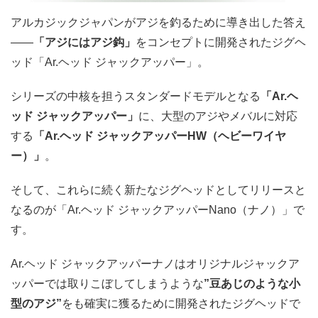
アルカジックジャパンがアジを釣るために導き出した答え
――
「アジにはアジ鈎」
をコンセプトに開発されたジグヘ
ッド「Ar.ヘッド ジャックアッパー」。
シリーズの中核を担うスタンダードモデルとなる
「Ar.ヘ
ッド ジャックアッパー」
に、大型のアジやメバルに対応
する
「Ar.ヘッド ジャックアッパーHW（ヘビーワイヤ
ー）」
。
そして、これらに続く新たなジグヘッドとしてリリースと
なるのが「Ar.ヘッド ジャックアッパーNano（ナノ）」で
す。
Ar.ヘッド ジャックアッパーナノはオリジナルジャックア
ッパーでは取りこぼしてしまうような
”豆あじのような小
型のアジ”
をも確実に獲るために開発されたジグヘッドで