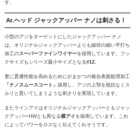
す。
Ar.ヘッド ジャックアッパー ナノは刺さる！
小型のアジをターゲットにしたジャックアッパー ナノ
は、オリジナルジャックアッパーよりも線径の細い平打ち
加工の
スーパーファインワイヤー
を採用しています。フッ
クサイズもシリーズ最小サイズとなる
#12
。
更に貫通性能を高めるためにがまかつの複合表面処理加工
「ナノスムースコート」
採用し、アジの上顎を抵抗なくス
ルリと貫いてしまうような刺さりを実現しています。
またラインアイはオリジナルジャックアッパーともジャッ
クアッパーHWとも異なる
横アイ
を採用しています。これ
によってパワーをロスなく伝えてくれそうです。