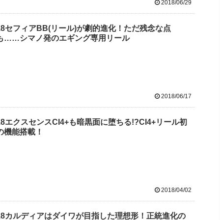
2018/06/29
18セフィアBB(リール)が劇的進化！ただ残念な点
も……シマノ発のエギング専用リール
2018/06/17
18エクスセンスCI4+も暗黒面に堕ちる!?CI4+リール初
の機能搭載！
2018/04/02
18カルディアはダイワが目指した理想形！正統進化の