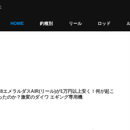
伝
HOME
釣種別
リール
ロッド
18エメラルダスAIR(リール)が1万円以上安く！何が起こ
ったのか？激変のダイワ エギング専用機