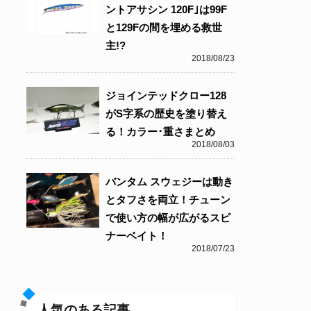
ントアサシン 120F｣は99F
と129Fの間を埋める救世
主!?
2018/08/23
ジョインテッドクロー128
がS字系の歴史を塗り替え
る！カラー･重さまとめ
2018/08/03
バンタム スウェジーは動き
とタフさを両立！チューン
で使い方の幅が広がるスピ
ナーベイト！
2018/07/23
人気のある記事