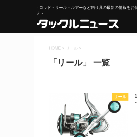
- ロッド・リール・ルアーなど釣り具の最新の情報をお
え -
HOME
>
リール
>
「リール」 一覧
リール