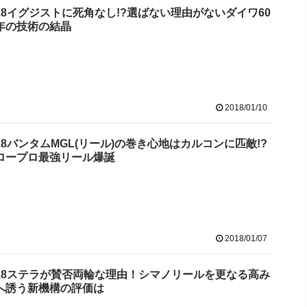
18イグジストに死角なし!?選ばない理由がないダイワ60
年の技術の結晶
2018/01/10
18バンタムMGL(リール)の巻き心地はカルコンに匹敵!?
ロープロ最強リール爆誕
2018/01/07
18ステラが賛否両輪な理由！シマノリールを更なる高み
へ誘う新機構の評価は