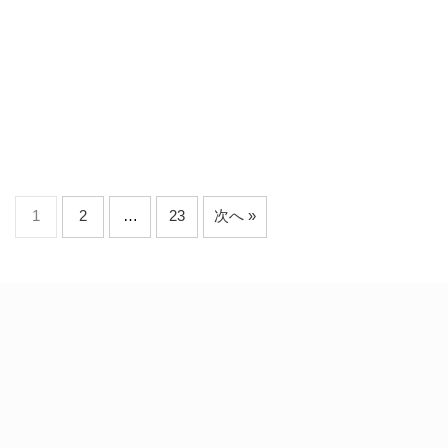
1
2
…
23
次へ »