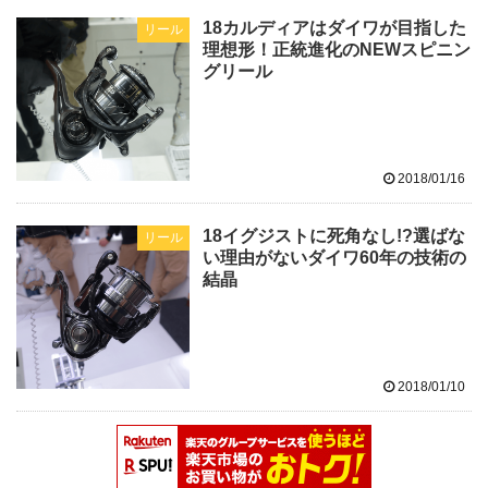
18カルディアはダイワが目指した
リール
理想形！正統進化のNEWスピニン
グリール
2018/01/16
18イグジストに死角なし!?選ばな
リール
い理由がないダイワ60年の技術の
結晶
2018/01/10