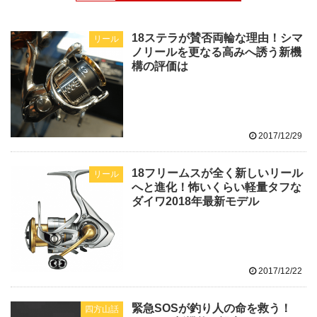
18ステラが賛否両輪な理由！シマ
リール
ノリールを更なる高みへ誘う新機
構の評価は
2017/12/29
18フリームスが全く新しいリール
リール
へと進化！怖いくらい軽量タフな
ダイワ2018年最新モデル
2017/12/22
緊急SOSが釣り人の命を救う！
四方山話