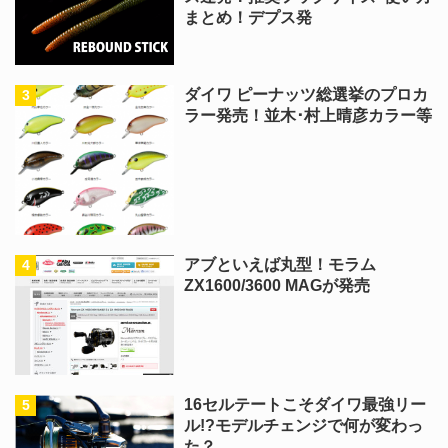
まとめ！デプス発
ダイワ ピーナッツ総選挙のプロカ
ラー発売！並木･村上晴彦カラー等
アブといえば丸型！モラム
ZX1600/3600 MAGが発売
16セルテートこそダイワ最強リー
ル!?モデルチェンジで何が変わっ
た？