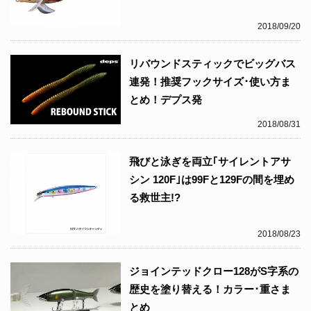
2018/09/20
リバウンドスティックでビッグバス
連発！推奨フックサイズ･使い方ま
とめ！デプス発
2018/08/31
飛びと泳ぎを両立｢サイレントアサ
シン 120F｣は99Fと129Fの間を埋め
る救世主!?
2018/08/23
ジョインテッドクロー128がS字系の
歴史を塗り替える！カラー･重さま
とめ