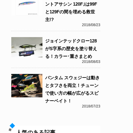
ントアサシン 120F｣は99F
と129Fの間を埋める救世
主!?
2018/08/23
ジョインテッドクロー128
がS字系の歴史を塗り替え
る！カラー･重さまとめ
2018/08/03
バンタム スウェジーは動き
とタフさを両立！チューン
で使い方の幅が広がるスピ
ナーベイト！
2018/07/23
人気のある記事