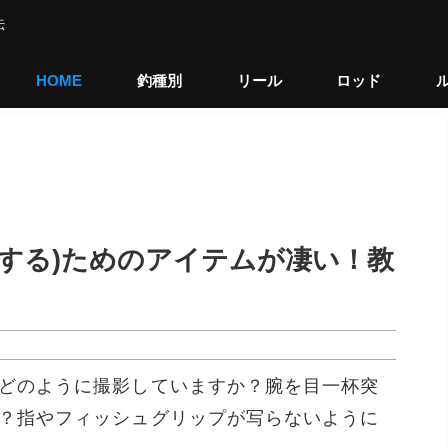
伝
HOME
釣種別
リール
ロッド
影する)ためのアイテムが凄い！教
どのように撮影していますか？腕を目一杯突
？指やフィッシュグリップが写らないように