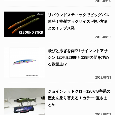
2018/09/20
リバウンドスティックでビッグバス
連発！推奨フックサイズ･使い方ま
とめ！デプス発
2018/08/31
飛びと泳ぎを両立｢サイレントアサ
シン 120F｣は99Fと129Fの間を埋め
る救世主!?
2018/08/23
ジョインテッドクロー128がS字系の
歴史を塗り替える！カラー･重さま
とめ
2018/08/03