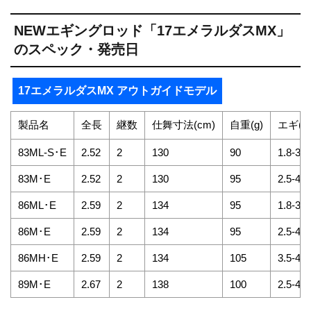
NEWエギングロッド「17エメラルダスMX」
のスペック・発売日
17エメラルダスMX アウトガイドモデル
製品名
全長
継数
仕舞寸法(cm)
自重(g)
エギ(号
83ML-S･E
2.52
2
130
90
1.8-3.5
83M･E
2.52
2
130
95
2.5-4.0
86ML･E
2.59
2
134
95
1.8-3.5
86M･E
2.59
2
134
95
2.5-4.0
86MH･E
2.59
2
134
105
3.5-4.5
89M･E
2.67
2
138
100
2.5-4.0