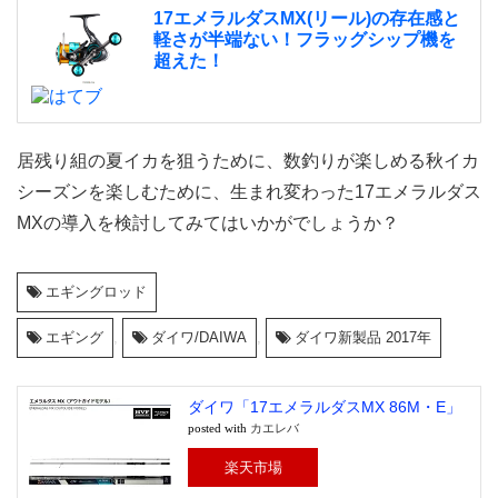
17エメラルダスMX(リール)の存在感と
軽さが半端ない！フラッグシップ機を
超えた！
居残り組の夏イカを狙うために、数釣りが楽しめる秋イカ
シーズンを楽しむために、生まれ変わった17エメラルダス
MXの導入を検討してみてはいかがでしょうか？
エギングロッド
エギング
,
ダイワ/DAIWA
,
ダイワ新製品 2017年
ダイワ「17エメラルダスMX 86M・E」
カエレバ
posted with
楽天市場