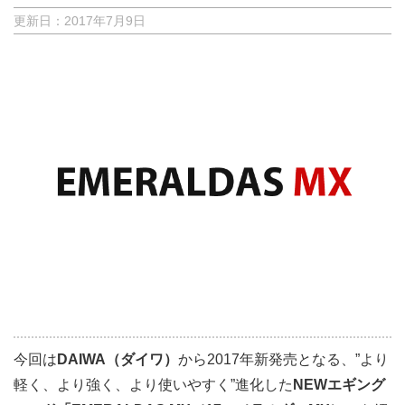
更新日：
2017年7月9日
今回は
DAIWA（ダイワ）
から2017年新発売となる、”より
軽く、より強く、より使いやすく”進化した
NEWエギング