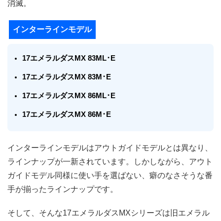
消滅。
インターラインモデル
17エメラルダスMX 83ML･E
17エメラルダスMX 83M･E
17エメラルダスMX 86ML･E
17エメラルダスMX 86M･E
インターラインモデルはアウトガイドモデルとは異なり、
ラインナップが一新されています。しかしながら、アウト
ガイドモデル同様に使い手を選ばない、癖のなさそうな番
手が揃ったラインナップです。
そして、そんな17エメラルダスMXシリーズは旧エメラル