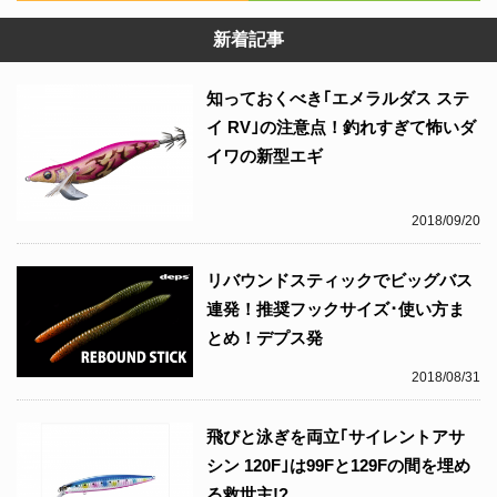
新着記事
知っておくべき｢エメラルダス ステ
イ RV｣の注意点！釣れすぎて怖いダ
イワの新型エギ
2018/09/20
リバウンドスティックでビッグバス
連発！推奨フックサイズ･使い方ま
とめ！デプス発
2018/08/31
飛びと泳ぎを両立｢サイレントアサ
シン 120F｣は99Fと129Fの間を埋め
る救世主!?