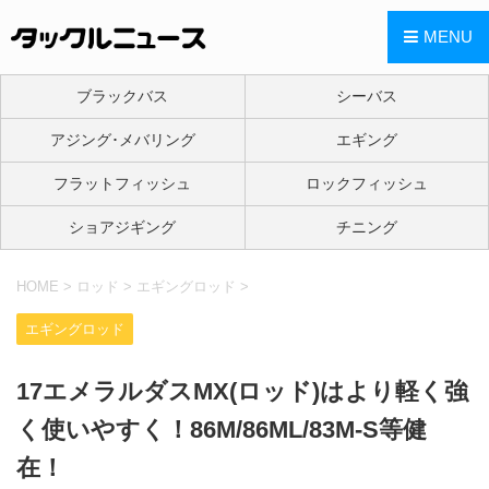
MENU
ブラックバス
シーバス
アジング･メバリング
エギング
フラットフィッシュ
ロックフィッシュ
ショアジギング
チニング
HOME
>
ロッド
>
エギングロッド
>
エギングロッド
17エメラルダスMX(ロッド)はより軽く強
く使いやすく！86M/86ML/83M-S等健
在！