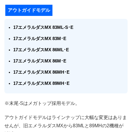
アウトガイドモデル
17エメラルダスMX 83ML-S･E
17エメラルダスMX 83M･E
17エメラルダスMX 86ML･E
17エメラルダスMX 86M･E
17エメラルダスMX 86MH･E
17エメラルダスMX 89MH･E
※末尾-Sはメガトップ採用モデル。
アウトガイドモデルはラインナップに大幅な変更はありま
せんが、旧エメラルダスMXから83MLと89MHの2機種が