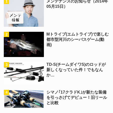
メンテナンスのお知らせ（2014年
05月15日）
Mトライブ(エムトライブ)で楽しむ
都市型河川のシーバスゲーム(動
画)
TD-S(チームダイワS)のロッドが
新しくなっていた件！でもなん
か…
シマノ｢17クラドK｣が新たな装備
を引っさげてデビュー！旧リール
と比較