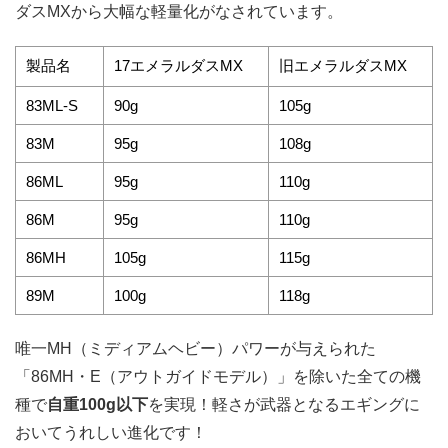
ダスMXから大幅な軽量化がなされています。
製品名
17エメラルダスMX
旧エメラルダスMX
83ML-S
90g
105g
83M
95g
108g
86ML
95g
110g
86M
95g
110g
86MH
105g
115g
89M
100g
118g
唯一MH（ミディアムヘビー）パワーが与えられた
「86MH・E（アウトガイドモデル）」を除いた全ての機
種で
自重100g以下
を実現！軽さが武器となるエギングに
おいてうれしい進化です！