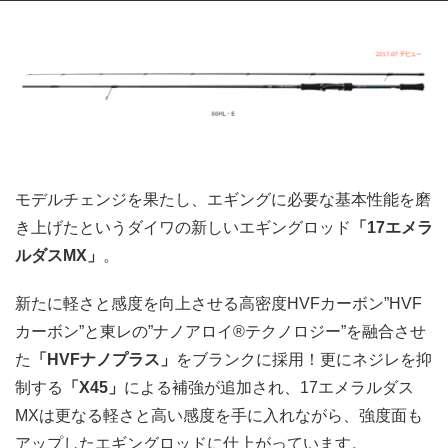
モデルチェンジを果たし、エギングに必要な基本性能を磨
き上げたというダイワの新しいエギングロッド
「17エメラ
ルダスMX」
。
新たに軽さと感度を向上させる高密度HVFカーボン”HVF
カーボン”と東レの”ナノアロイ®テクノロジー”を融合させ
た
「HVFナノプラス」
をブランクに採用！更にネジレを抑
制する
「X45」
による補強が追加され、17エメラルダス
MXは更なる軽さと高い感度を手に入れながら、強度面も
アップしたエギングロッドに仕上がっています。