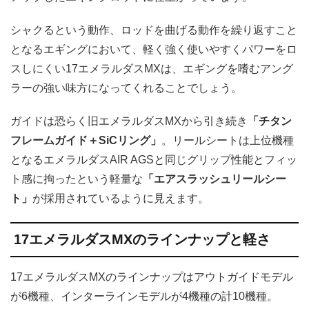
シャクるという動作、ロッドを曲げる動作を繰り返すこと
となるエギングにおいて、軽く強く使いやすくパワーをロ
スしにくい17エメラルダスMXは、エギングを嗜むアング
ラーの強い味方になってくれることでしょう。
ガイドは恐らく旧エメラルダスMXから引き続き
「チタン
フレームガイド＋SiCリング」
。リールシートは上位機種
となるエメラルダスAIR AGSと同じグリップ性能とフィッ
ト感に拘ったという軽量な
「エアスラッシュリールシー
ト」
が採用されているように見えます。
17エメラルダスMXのラインナップと軽さ
17エメラルダスMXのラインナップはアウトガイドモデル
が6機種、インターラインモデルが4機種の計10機種。