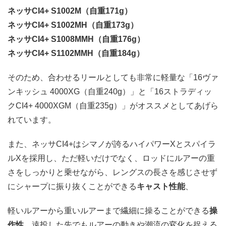
ネッサCI4+ S1002M（自重171g）
ネッサCI4+ S1002MH（自重173g）
ネッサCI4+ S1008MMH（自重176g）
ネッサCI4+ S1102MMH（自重184g）
そのため、合わせるリールとしても非常に軽量な「16ヴァ
ンキッシュ 4000XG（自重240g）」と「16ストラディッ
クCI4+ 4000XGM（自重235g）」がオススメとしてあげら
れています。
また、ネッサCI4+はシマノが誇るハイパワーXとスパイラ
ルXを採用し、ただ軽いだけでなく、ロッドにルアーの重
さをしっかりと乗せながら、レングスの長さを感じさせず
にシャープに振り抜くことができる
キャスト性能
、
軽いルアーから重いルアーまで繊細に操ることができる
操
作性
、遠投した先でもルアーの動きや潮流の変化を捉える