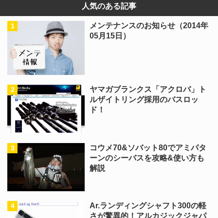
人気のある記事
メンテナンスのお知らせ（2014年
05月15日）
ヤマガブランクス「アクロバ」ト
ルザイトリング採用のバスロッ
ド！
コウメ70&ソバット80でアミパタ
ーンのシーバスを攻略&使い方も
解説
Ar.ランディングシャフト300の軽
さが驚異的！アルカジックジャパ