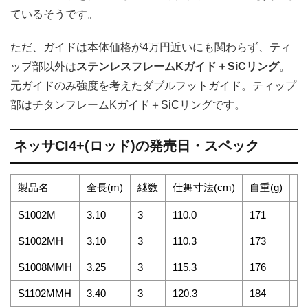
ているそうです。
ただ、ガイドは本体価格が4万円近いにも関わらず、ティ
ップ部以外は
ステンレスフレームKガイド＋SiCリング
。
元ガイドのみ強度を考えたダブルフットガイド。ティップ
部はチタンフレームKガイド＋SiCリングです。
ネッサCI4+(ロッド)の発売日・スペック
製品名
全長(m)
継数
仕舞寸法(cm)
自重(g)
先
S1002M
3.10
3
110.0
171
2.
S1002MH
3.10
3
110.3
173
2.
S1008MMH
3.25
3
115.3
176
2.
S1102MMH
3.40
3
120.3
184
2.