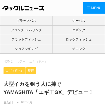
MENU
ブラックバス
シーバス
アジング･メバリング
エギング
フラットフィッシュ
ロックフィッシュ
ショアジギング
チニング
HOME
>
ルアー
>
エギ（餌木）
>
エギ（餌木）
動画
大型イカを狙う人に捧ぐ
YAMASHITA「エギ王GX」デビュー！
更新日：
2016年8月5日