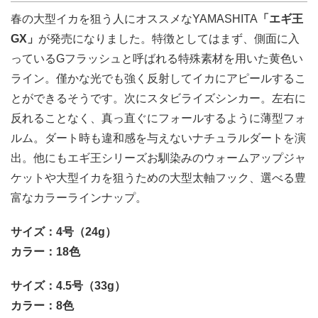
春の大型イカを狙う人にオススメなYAMASHITA
「エギ王
GX」
が発売になりました。特徴としてはまず、側面に入
っているGフラッシュと呼ばれる特殊素材を用いた黄色い
ライン。僅かな光でも強く反射してイカにアピールするこ
とができるそうです。次にスタビライズシンカー。左右に
反れることなく、真っ直ぐにフォールするように薄型フォ
ルム。ダート時も違和感を与えないナチュラルダートを演
出。他にもエギ王シリーズお馴染みのウォームアップジャ
ケットや大型イカを狙うための大型太軸フック、選べる豊
富なカラーラインナップ。
サイズ：4号（24g）
カラー：18色
サイズ：4.5号（33g）
カラー：8色