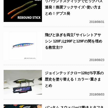
リバウンドスティックでビッグバス
連発！推奨フックサイズ･使い方ま
とめ！デプス発
2018/08/31
飛びと泳ぎを両立｢サイレントアサ
シン 120F｣は99Fと129Fの間を埋め
る救世主!?
2018/08/23
ジョインテッドクロー128がS字系の
歴史を塗り替える！カラー･重さま
とめ
2018/08/03
バンタム スウェジーは動きとタフさ