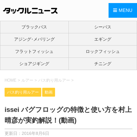
MENU
ブラックバス
シーバス
アジング･メバリング
エギング
フラットフィッシュ
ロックフィッシュ
ショアジギング
チニング
HOME
>
ルアー
>
バス釣り用ルアー
>
バス釣り用ルアー
動画
issei バグフロッグの特徴と使い方を村上
晴彦が実釣解説！(動画)
更新日：
2016年8月6日