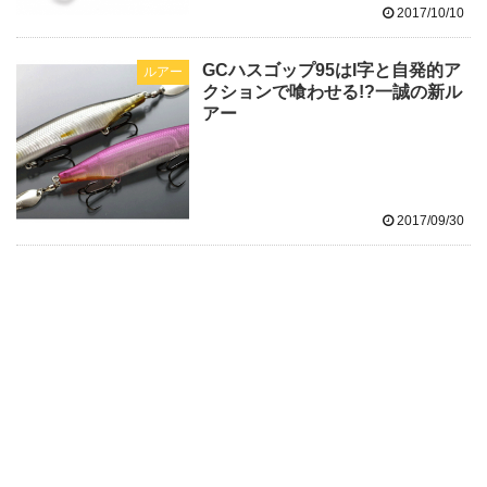
2017/10/10
GCハスゴップ95はI字と自発的ア
ルアー
クションで喰わせる!?一誠の新ル
アー
2017/09/30