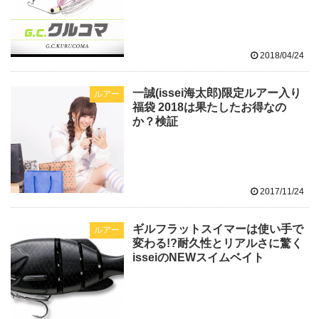
2018/04/24
一誠(issei海太郎)限定ルアー入り
ルアー
福袋 2018は果たしたお得なの
か？検証
2017/11/24
ギルフラットスイマーは使い手で
ルアー
変わる!?耐久性とリアルさに驚く
isseiのNEWスイムベイト