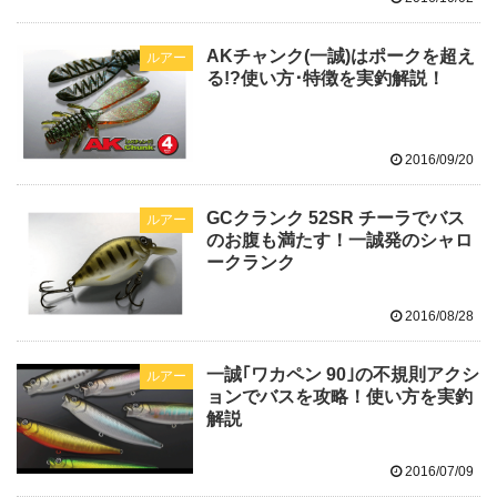
AKチャンク(一誠)はポークを超え
ルアー
る!?使い方･特徴を実釣解説！
2016/09/20
GCクランク 52SR チーラでバス
ルアー
のお腹も満たす！一誠発のシャロ
ークランク
2016/08/28
一誠｢ワカペン 90｣の不規則アクシ
ルアー
ョンでバスを攻略！使い方を実釣
解説
2016/07/09