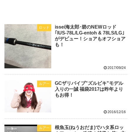
issei海太郎･碧のNEWロッド
ロッド
｢IUS-78L/LG-entoh & 78LS/LG｣
がデビュー！ショアもオフショア
も！
2017/09/24
GCザリバイブ"ズルビキ"モデル
ルアー
入りの一誠 福袋2017は昨年より
もお得！
2016/12/16
根魚玉(ねうおだま)でハタ系ロッ
ルアー