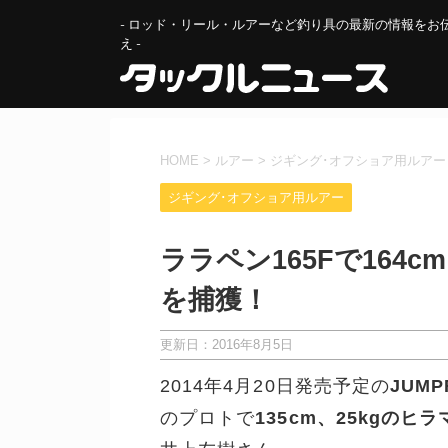
- ロッド・リール・ルアーなど釣り具の最新の情報をお
え -
HOME
>
ルアー
>
ジギング･オフショア用ルアー
ジギング･オフショア用ルアー
ララペン165Fで164c
を捕獲！
更新日：
2016年8月5日
2014年4月20日発売予定の
JUMP
のプロトで
135cm、25kgのヒラ