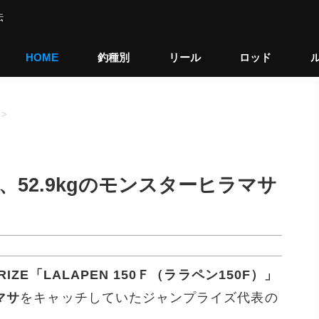
伝
HOME
釣種別
リール
ロッド
>
m、52.9kgのモンスターヒラマサ
RIZE「LALAPEN 150Ｆ（ララペン150F）」
マサ
をキャッチしていたジャンプライズ代表の