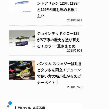
ントアサシン 120F｣は99F
と129Fの間を埋める救世
主!?
2018/08/23
ジョインテッドクロー128
がS字系の歴史を塗り替え
る！カラー･重さまとめ
2018/08/03
バンタム スウェジーは動き
とタフさを両立！チューン
で使い方の幅が広がるスピ
ナーベイト！
2018/07/23
人気のある記事