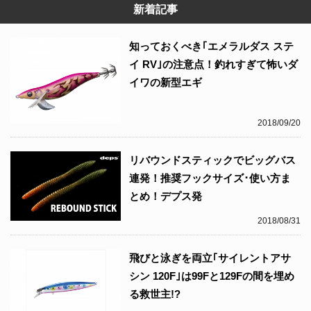
新着記事
知っておくべき｢エメラルダス ステ
イ RV｣の注意点！釣れすぎて怖いダ
イワの新型エギ
2018/09/20
リバウンドスティックでビッグバス
連発！推奨フックサイズ･使い方ま
とめ！デプス発
2018/08/31
飛びと泳ぎを両立｢サイレントアサ
シン 120F｣は99Fと129Fの間を埋め
る救世主!?