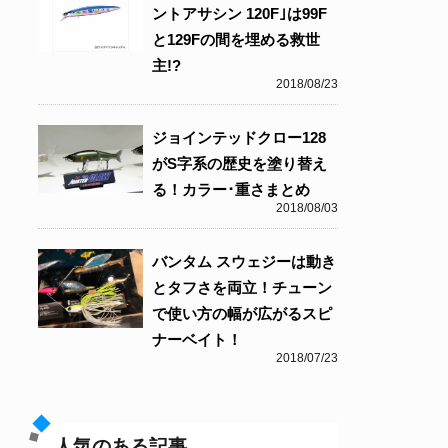
ントアサシン 120F｣は99F
と129Fの間を埋める救世
主!?
2018/08/23
ジョインテッドクロー128
がS字系の歴史を塗り替え
る！カラー･重さまとめ
2018/08/03
バンタム スウェジーは動き
とタフさを両立！チューン
で使い方の幅が広がるスピ
ナーベイト！
2018/07/23
人気のある記事