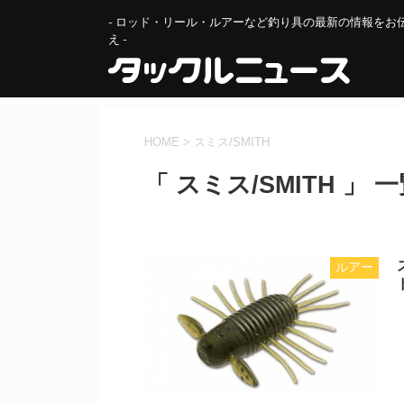
- ロッド・リール・ルアーなど釣り具の最新の情報をお
え -
HOME
>
スミス/SMITH
「 スミス/SMITH 」 
ルアー