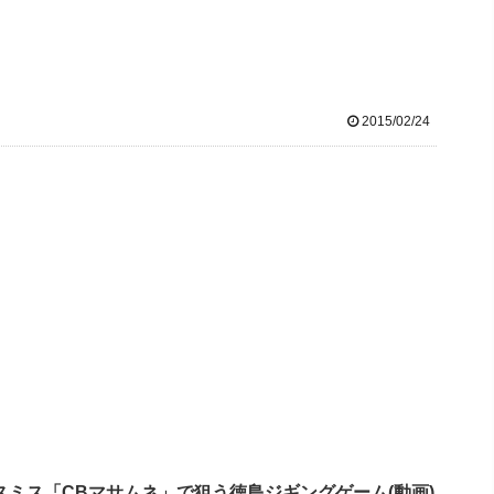
2015/02/24
スミス「CBマサムネ」で狙う徳島ジギングゲーム(動画)