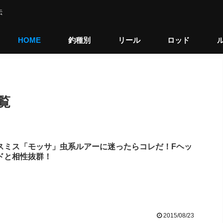
伝
HOME
釣種別
リール
ロッド
一覧
スミス「モッサ」虫系ルアーに迷ったらコレだ！Fヘッ
ドと相性抜群！
2015/08/23