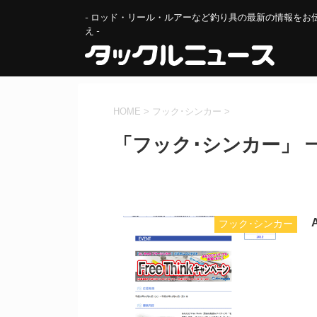
- ロッド・リール・ルアーなど釣り具の最新の情報をお
え -
HOME
>
フック･シンカー
>
「フック･シンカー」 
フック･シンカー