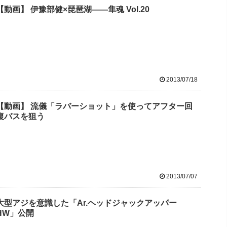
【動画】 伊豫部健×琵琶湖――隼魂 Vol.20
2013/07/18
【動画】 流儀「ラバーショット」を使ってアフター回
復バスを狙う
2013/07/07
大型アジを意識した「Ar.ヘッドジャックアッパー
HW」公開