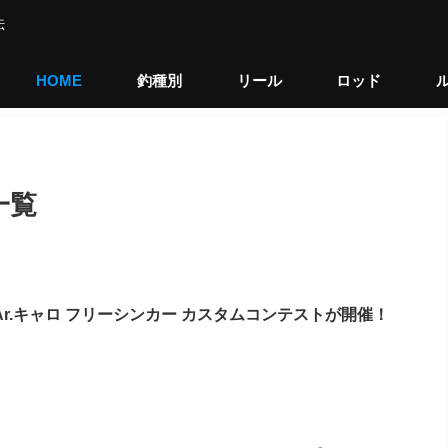
伝
HOME
釣種別
リール
ロッド
一覧
Ar.キャロ フリーシンカー カスタムコンテストが開催！