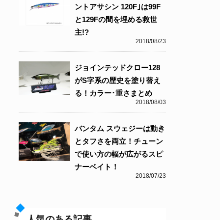
ントアサシン 120F｣は99F
と129Fの間を埋める救世
主!?
2018/08/23
ジョインテッドクロー128
がS字系の歴史を塗り替え
る！カラー･重さまとめ
2018/08/03
バンタム スウェジーは動き
とタフさを両立！チューン
で使い方の幅が広がるスピ
ナーベイト！
2018/07/23
人気のある記事